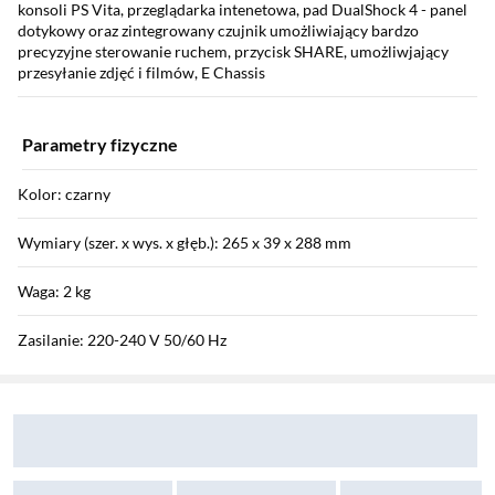
konsoli PS Vita, przeglądarka intenetowa, pad DualShock 4 - panel
dotykowy oraz zintegrowany czujnik umożliwiający bardzo
precyzyjne sterowanie ruchem, przycisk SHARE, umożliwjający
przesyłanie zdjęć i filmów, E Chassis
Parametry fizyczne
Kolor: czarny
Wymiary (szer. x wys. x głęb.): 265 x 39 x 288 mm
Waga: 2 kg
Zasilanie: 220-240 V 50/60 Hz
Sekcja pominięta
Zostałeś przeniesiony do opinii
Zostałeś przeniesiony do pytań i odpowiedzi
Pobór mocy (W): 165 W
Wymiary opakowania: 35 x 10 x 43 cm
Waga z opakowaniem: 3,38 kg