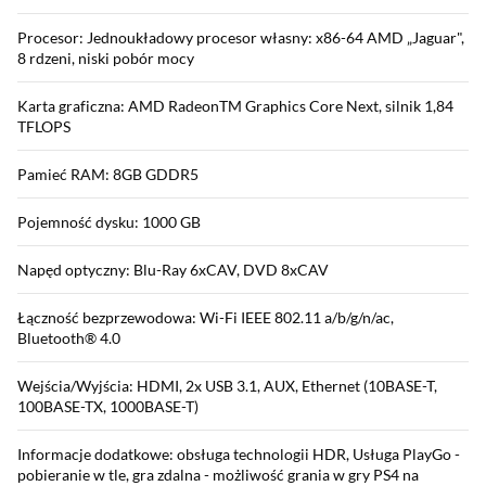
Procesor: Jednoukładowy procesor własny: x86-64 AMD „Jaguar",
8 rdzeni, niski pobór mocy
Karta graficzna: AMD RadeonTM Graphics Core Next, silnik 1,84
TFLOPS
Pamieć RAM: 8GB GDDR5
Pojemność dysku: 1000 GB
Napęd optyczny: Blu-Ray 6xCAV, DVD 8xCAV
Łączność bezprzewodowa: Wi-Fi IEEE 802.11 a/b/g/n/ac,
Bluetooth® 4.0
Wejścia/Wyjścia: HDMI, 2x USB 3.1, AUX, Ethernet (10BASE-T,
100BASE-TX, 1000BASE-T)
Informacje dodatkowe: obsługa technologii HDR, Usługa PlayGo -
pobieranie w tle, gra zdalna - możliwość grania w gry PS4 na