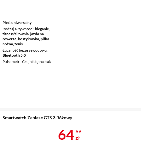
Płeć
uniwersalny
Rodzaj aktywności
bieganie,
fitness/siłownia, jazda na
rowerze, koszykówka, piłka
nożna, tenis
Łączność bezprzewodowa
Bluetooth 5.0
Pulsometr - Czujnik tętna
tak
Smartwatch Zeblaze GTS 3 Różowy
Cena 64,99 z
64
99
zł