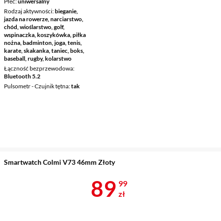
Płeć
uniwersalny
Rodzaj aktywności
bieganie,
jazda na rowerze, narciarstwo,
chód, wioślarstwo, golf,
wspinaczka, koszykówka, piłka
nożna, badminton, joga, tenis,
karate, skakanka, taniec, boks,
baseball, rugby, kolarstwo
Łączność bezprzewodowa
Bluetooth 5.2
Pulsometr - Czujnik tętna
tak
Smartwatch Colmi V73 46mm Złoty
Cena 89,99 z
89
99
zł