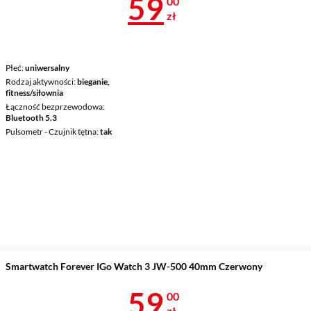
Cena 59 zł
59
00
zł
Płeć
uniwersalny
Rodzaj aktywności
bieganie,
fitness/siłownia
Łączność bezprzewodowa
Bluetooth 5.3
Pulsometr - Czujnik tętna
tak
Smartwatch Forever IGo Watch 3 JW-500 40mm Czerwony
Cena 59 zł
59
00
zł