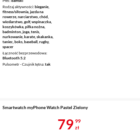
Płeć
damski
Rodzaj aktywności
bieganie,
fitness/siłownia, jazda na
rowerze, narciarstwo, chód,
wioślarstwo, golf, wspinaczka,
koszykówka, piłka nożna,
badminton, joga, tenis,
nurkowanie, karate, skakanka,
taniec, boks, baseball, rugby,
spacer
Łączność bezprzewodowa
Bluetooth 5.2
Pulsometr - Czujnik tętna
tak
Smartwatch myPhone Watch Pastel Zielony
Cena 79,99 z
79
99
zł