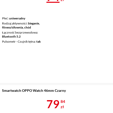
Płeć
uniwersalny
Rodzaj aktywności
bieganie,
fitness/siłownia, chód
Łączność bezprzewodowa
Bluetooth 5.2
Pulsometr - Czujnik tętna
tak
Smartwatch OPPO Watch 46mm Czarny
Cena 79,84 z
79
84
zł