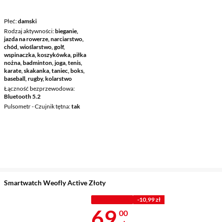
Płeć
damski
Rodzaj aktywności
bieganie,
jazda na rowerze, narciarstwo,
chód, wioślarstwo, golf,
wspinaczka, koszykówka, piłka
nożna, badminton, joga, tenis,
karate, skakanka, taniec, boks,
baseball, rugby, kolarstwo
Łączność bezprzewodowa
Bluetooth 5.2
Pulsometr - Czujnik tętna
tak
Smartwatch Weofly Active Złoty
PROMOCJA
-10,99 zł
Cena 69 zł
69
00