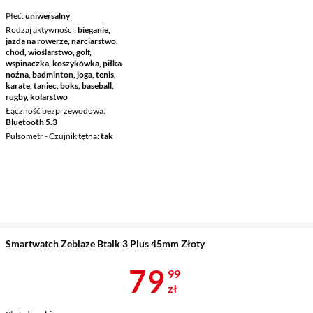
Płeć
uniwersalny
Rodzaj aktywności
bieganie,
jazda na rowerze, narciarstwo,
chód, wioślarstwo, golf,
wspinaczka, koszykówka, piłka
nożna, badminton, joga, tenis,
karate, taniec, boks, baseball,
rugby, kolarstwo
Łączność bezprzewodowa
Bluetooth 5.3
Pulsometr - Czujnik tętna
tak
Smartwatch Zeblaze Btalk 3 Plus 45mm Złoty
Cena 79,99 z
79
99
zł