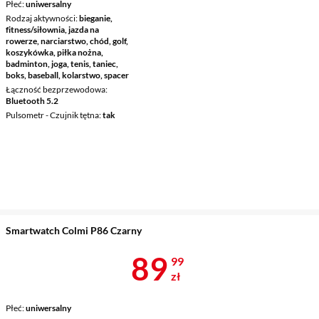
Płeć
uniwersalny
Rodzaj aktywności
bieganie,
fitness/siłownia, jazda na
rowerze, narciarstwo, chód, golf,
koszykówka, piłka nożna,
badminton, joga, tenis, taniec,
boks, baseball, kolarstwo, spacer
Łączność bezprzewodowa
Bluetooth 5.2
Pulsometr - Czujnik tętna
tak
Smartwatch Colmi P86 Czarny
Cena 89,99 z
89
99
zł
Płeć
uniwersalny