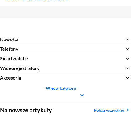
Sekcja pominięta
Nowości
Telefony
Smartwatche
Wideorejestratory
Akcesoria
Więcej kategorii
Sekcja pominięta
Najnowsze artykuły
Pokaż wszystkie