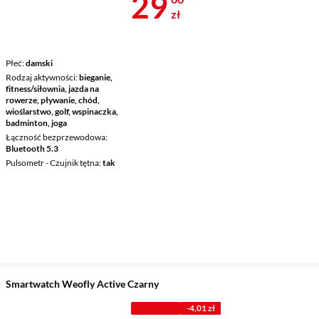
Cena 29 zł
29
zł
Płeć
damski
Rodzaj aktywności
bieganie,
fitness/siłownia, jazda na
rowerze, pływanie, chód,
wioślarstwo, golf, wspinaczka,
badminton, joga
Łączność bezprzewodowa
Bluetooth 5.3
Pulsometr - Czujnik tętna
tak
Smartwatch Weofly Active Czarny
Z KODEM
-4,01 zł