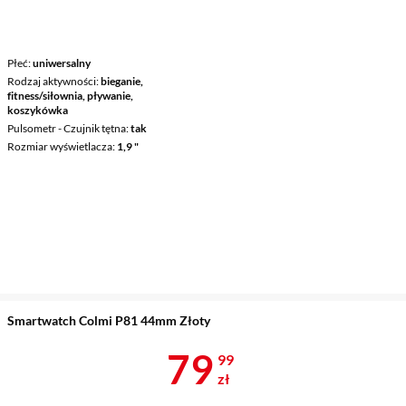
Płeć
uniwersalny
Rodzaj aktywności
bieganie,
fitness/siłownia, pływanie,
koszykówka
Pulsometr - Czujnik tętna
tak
Rozmiar wyświetlacza
1,9 "
Smartwatch Colmi P81 44mm Złoty
Cena 79,99 z
79
99
zł