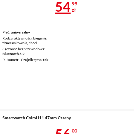
Cena 54,99 z
54
99
zł
Płeć
uniwersalny
Rodzaj aktywności
bieganie,
fitness/siłownia, chód
Łączność bezprzewodowa
Bluetooth 5.2
Pulsometr - Czujnik tętna
tak
Smartwatch Colmi I11 47mm Czarny
Cena 56 zł
56
00