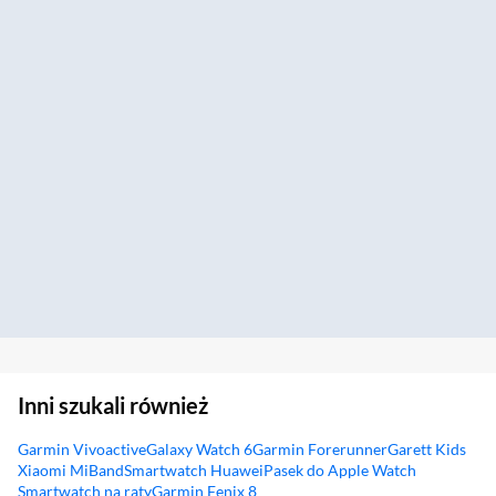
Inni szukali również
Garmin Vivoactive
Galaxy Watch 6
Garmin Forerunner
Garett Kids
Xiaomi MiBand
Smartwatch Huawei
Pasek do Apple Watch
Smartwatch na raty
Garmin Fenix 8