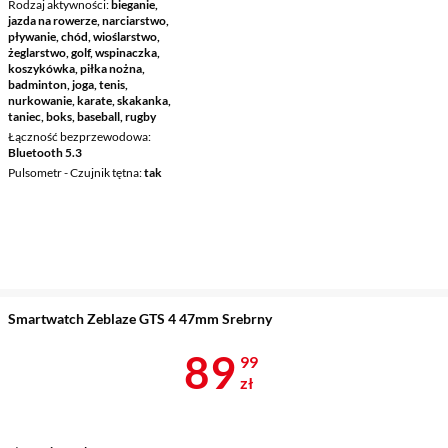
Rodzaj aktywności
bieganie,
jazda na rowerze, narciarstwo,
pływanie, chód, wioślarstwo,
żeglarstwo, golf, wspinaczka,
koszykówka, piłka nożna,
badminton, joga, tenis,
nurkowanie, karate, skakanka,
taniec, boks, baseball, rugby
Łączność bezprzewodowa
Bluetooth 5.3
Pulsometr - Czujnik tętna
tak
Smartwatch Zeblaze GTS 4 47mm Srebrny
Cena 89,99 z
89
99
zł