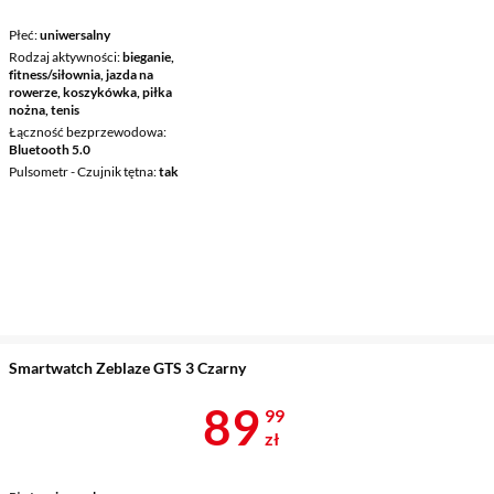
Płeć
uniwersalny
Rodzaj aktywności
bieganie,
fitness/siłownia, jazda na
rowerze, koszykówka, piłka
nożna, tenis
Łączność bezprzewodowa
Bluetooth 5.0
Pulsometr - Czujnik tętna
tak
Smartwatch Zeblaze GTS 3 Czarny
Cena 89,99 z
89
99
zł