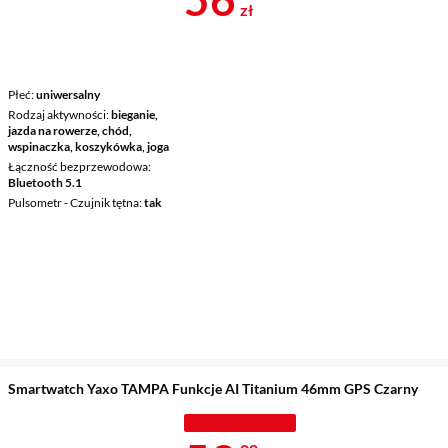
zł
Płeć
uniwersalny
Rodzaj aktywności
bieganie,
jazda na rowerze, chód,
wspinaczka, koszykówka, joga
Łączność bezprzewodowa
Bluetooth 5.1
Pulsometr - Czujnik tętna
tak
Smartwatch Yaxo TAMPA Funkcje AI Titanium 46mm GPS Czarny
TANIEJ Z KODEM