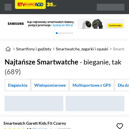
Karuzela z banerami, aktualny element 1 z 
Smartfony i gadżety
Smartwatche, zegarki i opaski
Smartwa
Najtańsze Smartwatche
- bieganie, tak
(689)
Eleganckie
Wielopomiarowe
Multisportowe z GPS
Dla d
Smartwatch Garett Kids Fit Czarny
4.8 gwiazdek