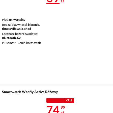
zł
Płeć
uniwersalny
Rodzaj aktywności
bieganie,
fitness/siłownia, chód
Łączność bezprzewodowa
Bluetooth 5.2
Pulsometr - Czujnik tętna
tak
Smartwatch Weofly Active Różowy
Z KODEM
-5 zł
Cena 74,99 z
74
99
zł