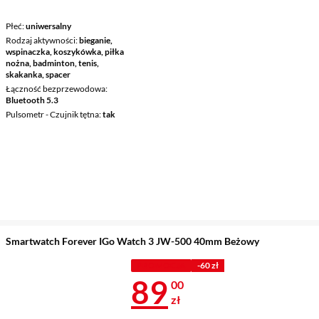
Płeć
uniwersalny
Rodzaj aktywności
bieganie,
wspinaczka, koszykówka, piłka
nożna, badminton, tenis,
skakanka, spacer
Łączność bezprzewodowa
Bluetooth 5.3
Pulsometr - Czujnik tętna
tak
Smartwatch Forever IGo Watch 3 JW-500 40mm Beżowy
PROMOCJA
-60 zł
Cena 89 zł
89
00
zł