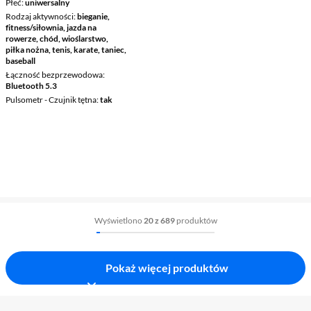
Płeć
uniwersalny
Rodzaj aktywności
bieganie,
fitness/siłownia, jazda na
rowerze, chód, wioślarstwo,
piłka nożna, tenis, karate, taniec,
baseball
Łączność bezprzewodowa
Bluetooth 5.3
Pulsometr - Czujnik tętna
tak
Wyświetlono
20 z 689
produktów
Pokaż więcej produktów