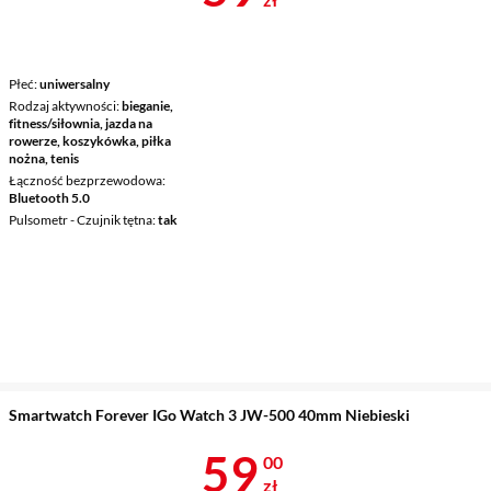
Płeć
uniwersalny
Rodzaj aktywności
bieganie,
fitness/siłownia, jazda na
rowerze, koszykówka, piłka
nożna, tenis
Łączność bezprzewodowa
Bluetooth 5.0
Pulsometr - Czujnik tętna
tak
Smartwatch Forever IGo Watch 3 JW-500 40mm Niebieski
Cena 59 zł
59
00
zł