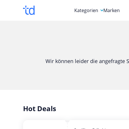
Kategorien
Marken
Auto, Motorrad & Werkz
Blumen & Geschenke
Bücher & Magazine
Wir können leider die angefragte S
Computer & Elektronik
Entertainment & Media
Essen & Trinken
Foto, Druck & Büro
Hot Deals