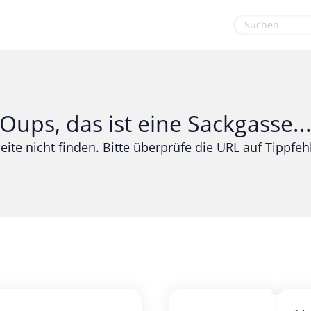
euge
Gaming & Spielzeug
Sport & Freizeit
Garten, Haushalt & Tiere
Urlaub & Reise
Oups, das ist eine Sackgasse..
Gesundheit & Beauty
eite nicht finden. Bitte überprüfe die URL auf Tippfehl
Mobilfunk & Internet
Mode & Accessoires
Shopping
Sonstiges