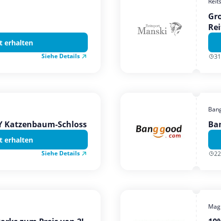
Reit
Gro
Rei
t erhalten
Siehe Details
31
Ban
TY Katzenbaum-Schloss
Ba
t erhalten
Siehe Details
22
Magi