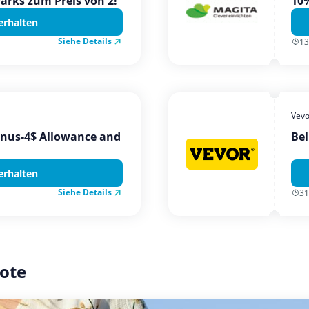
Parks zum Preis von 2!
10%
erhalten
Siehe Details
13
Vevo
onus-4$ Allowance and
Bel
erhalten
Siehe Details
31
ote