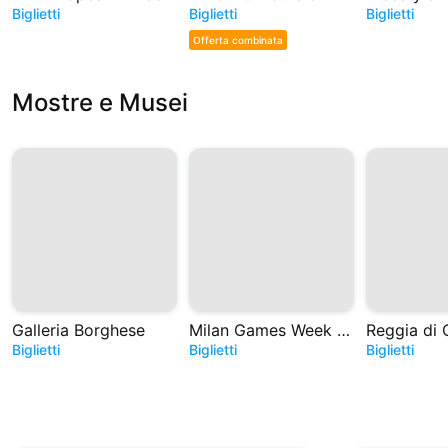
Biglietti
Biglietti
Biglietti
Offerta combinata
Mostre e Musei
Galleria Borghese
Milan Games Week e Cartoomics 2026
Reggia di 
Biglietti
Biglietti
Biglietti