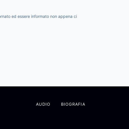
giornato ed essere informato non appena ci
AUDIO
BIOGRAFIA