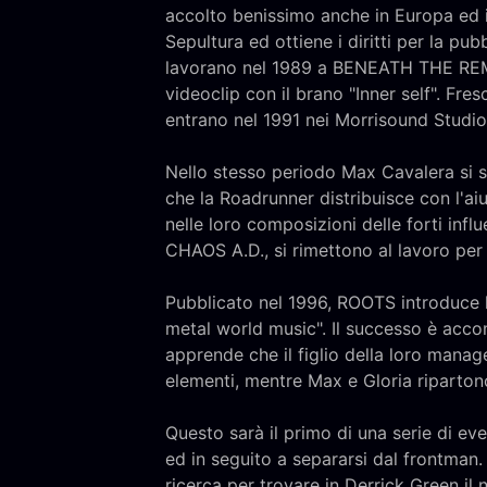
accolto benissimo anche in Europa ed i
Sepultura ed ottiene i diritti per la pu
lavorano nel 1989 a BENEATH THE REMA
videoclip con il brano "Inner self". F
entrano nel 1991 nei Morrisound Studios
Nello stesso periodo Max Cavalera si 
che la Roadrunner distribuisce con l'ai
nelle loro composizioni delle forti inf
CHAOS A.D., si rimettono al lavoro per
Pubblicato nel 1996, ROOTS introduce l'u
metal world music". Il successo è acco
apprende che il figlio della loro manage
elementi, mentre Max e Gloria riparton
Questo sarà il primo di una serie di ev
ed in seguito a separarsi dal frontman.
ricerca per trovare in Derrick Green il