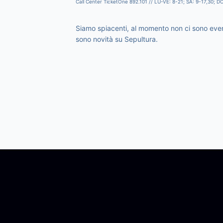
Call Center TicketOne 892.101 // LU-VE: 8-21; SA: 9-17,30; D
Siamo spiacenti, al momento non ci sono event
sono novità su Sepultura.