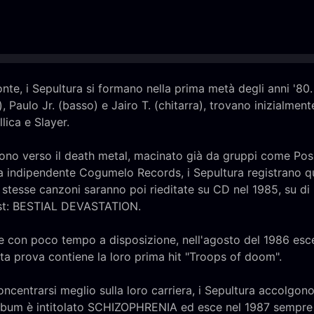
izonte, i Sepultura si formano nella prima metà degli anni '8
, Paulo Jr. (basso) e Jairo T. (chitarra), trovano inizialment
ica e Slayer.
vono verso il death metal, macinato già da gruppi come Po
tta indipendente Cogumelo Records, i Sepultura registrano 
 stesse canzoni saranno poi rieditate su CD nel 1985, su di 
list: BESTIAL DEVASTATION.
e con poco tempo a disposizione, nell'agosto del 1986 esce 
a prova contiene la loro prima hit "Troops of doom".
concentrarsi meglio sulla loro carriera, i Sepultura accolgono
o album è intitolato SCHIZOPHRENIA ed esce nel 1987 sempre