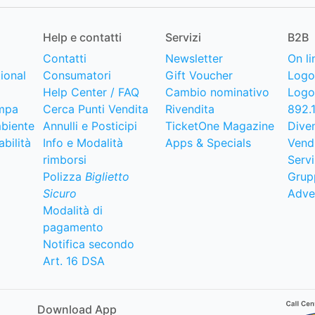
Help e contatti
Servizi
B2B
Contatti
Newsletter
On li
ional
Consumatori
Gift Voucher
Logo
Help Center / FAQ
Cambio nominativo
Logo
mpa
Cerca Punti Vendita
Rivendita
892.
biente
Annulli e Posticipi
TicketOne Magazine
Dive
bilità
Info e Modalità
Apps & Specials
Vend
rimborsi
Servi
Polizza
Biglietto
Grup
Sicuro
Adve
Modalità di
pagamento
Notifica secondo
Art. 16 DSA
Download App