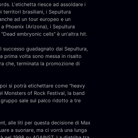
ds. L'etichetta riesce ad assoldare i
erritori brasiliani, i Sepultura
anche ad un tour europeo e un
 a Phoenix (Arizona), i Sepultura
"Dead embryonic cells" è un'altra hit.
il successo guadagnato dai Sepultura,
la prima volta sono messa in risalto
ura che, terminata la promozione di
he poi si potrà etichettare come "heavy
l Monsters of Rock Festival, la band
 gruppo sale sul palco ridotto a tre
t, alle liti per questa decisione di Max
nuare a suonare, ma ci vorrà una lunga
rà nel 1998 su AGAINST. La diatriba tra