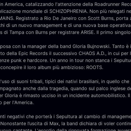
n America, catalizzando l'attenzione della Roadrunner Recor
bblicazione mondiale di SCHIZOPHRENIA. Non più relegati nei t
INS. Registrato a Rio De Janeiro con Scott Burns, porta 
reschi di un nuovo management e di una nuova base operativa
 di Tampa con Burns per registrare ARISE. Il primo singolo 
sposa con la manager della band Gloria Bujnowski. Tanto è 
uto della Epic Records il successivo CHAOS A.D., in cui per 
luenze punk e hardcore. Un anno in tour non stanca i Sepult
 concepire il loro album più ambizioso: ROOTS.
so di suoni tribali, tipici dei nativi brasiliani, in quello c
mpagnato anche dalla tragedia, quando sul palco inglese de
r Gloria è rimasto ucciso in un incidente automobilistico. Il
o per l'America.
enti negativi che porterà i Sepultura al cambio di managemen
 Nonostante l’uscita di Max, la band dichiara di voler conti
 nuovo cantante. L'esordio della rinnovata formazione avver