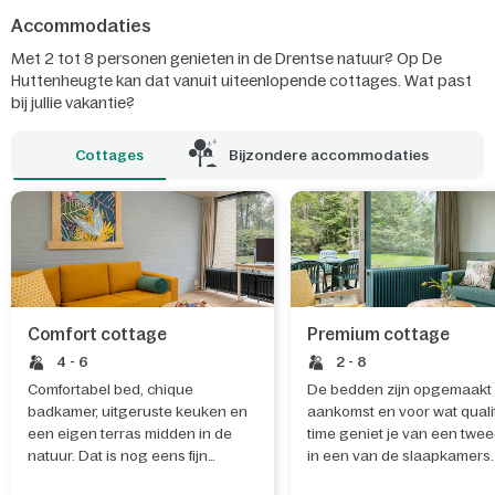
Accommodaties
Met 2 tot 8 personen genieten in de Drentse natuur? Op De
Huttenheugte kan dat vanuit uiteenlopende cottages. Wat past
bij jullie vakantie?
Cottages
Bijzondere accommodaties
Comfort cottage
Premium cottage
4 - 6
2 - 8
Comfortabel bed, chique
De bedden zijn opgemaakt 
badkamer, uitgeruste keuken en
aankomst en voor wat quali
een eigen terras midden in de
time geniet je van een twee
natuur. Dat is nog eens fijn
in een van de slaapkamers.
wakker worden.