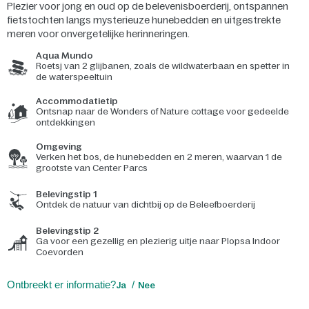
Plezier voor jong en oud op de belevenisboerderij, ontspannen
fietstochten langs mysterieuze hunebedden en uitgestrekte
meren voor onvergetelijke herinneringen.
Aqua Mundo
Roetsj van 2 glijbanen, zoals de wildwaterbaan en spetter in
de waterspeeltuin
Accommodatietip
Ontsnap naar de Wonders of Nature cottage voor gedeelde
ontdekkingen
Omgeving
Verken het bos, de hunebedden en 2 meren, waarvan 1 de
grootste van Center Parcs
Belevingstip 1
Ontdek de natuur van dichtbij op de Beleefboerderij
Belevingstip 2
Ga voor een gezellig en plezierig uitje naar Plopsa Indoor
Coevorden
Ontbreekt er informatie?
Ja
Nee