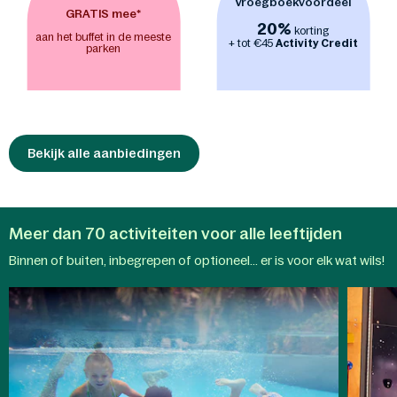
Vroegboekvoordeel
zich kunnen uitleven in de
indoor
GRATIS mee*
20%
speeltuinen BALUBA
(Jungle Dome in
korting
aan het buffet in de meeste
+ tot €45
Activity Credit
Het Heijderbos) en
Action Factory
. Van
parken
klimmen en klauteren tot uren actief
speelplezier, ongeacht het weer buiten. -
Maak samen een vroege
ochtendwandeling of een ontspannen
fietstocht in het zonovergoten
landschap. Met de
Bekijk alle aanbiedingen
Nature Discovery-
App
verandert elke stap in een
ontdekkingsreis en onthult de
natuurlijke wonderen van het park.
Meer dan 70 activiteiten voor alle leeftijden
Aqua
Binnen of buiten, inbegrepen of optioneel... er is voor elk wat wils!
Mundo
Kindera