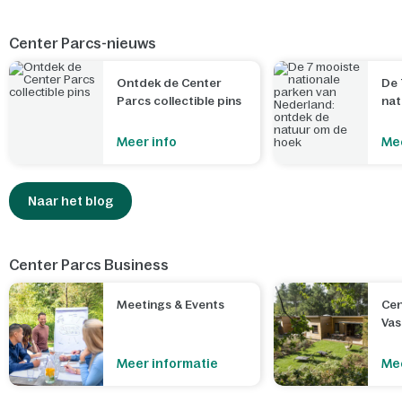
Center Parcs-nieuws
Ontdek de Center
De 
Parcs collectible pins
nat
Ned
nat
Meer info
Mee
Naar het blog
Center Parcs Business
Meetings & Events
Cen
Va
Meer informatie
Mee