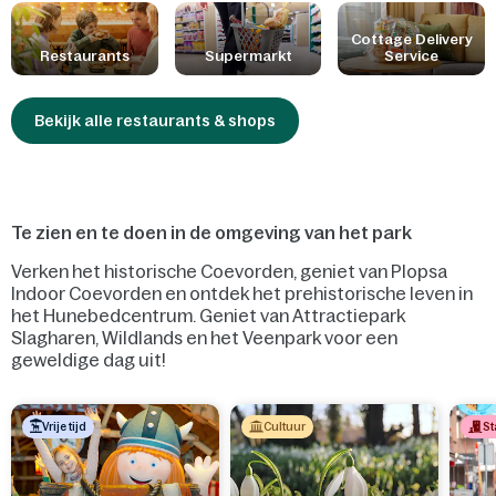
is gedacht aan de allerkleinsten door kindvriendelijke gerechten,
babyvoeding en veel plezier onder de palmbomen. Ook staan we
Cottage Delivery
Restaurants
Supermarkt
Service
steeds klaar om rekening te houden met jouw allergieën of
voedselintoleranties.
Bekijk alle restaurants & shops
Te zien en te doen in de omgeving van het park
Verken het historische Coevorden, geniet van Plopsa
Indoor Coevorden en ontdek het prehistorische leven in
het Hunebedcentrum. Geniet van Attractiepark
Slagharen, Wildlands en het Veenpark voor een
geweldige dag uit!
Vrije tijd
Cultuur
St