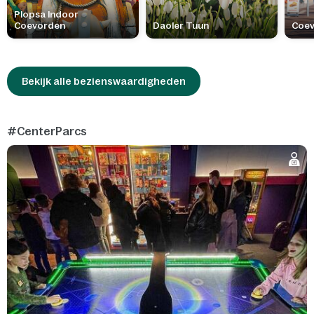
Plopsa Indoor
Coevorden
Daoler Tuun
Coe
Bekijk alle bezienswaardigheden
#CenterParcs