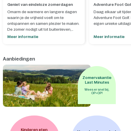
Geniet van eindeloze zomerdagen
Adventure Foot Gol
Omarm de warmere en langere dagen
Daag elkaar uit tijde
waarin je de vrijheid voelt om te
Adventure Foot Golf. 
ontspannen en samen plezier te maken.
eigen unieke uitdagi
De zomer nodigt uit tot buitenleven,
spontane momenten en het creëren van
Meer informatie
Meer informatie
blijvende herinneringen.
- Laat je creativiteit de vrije loop tijdens
Aanbiedingen
onze
zomerworkshops
, waar je samen
iets moois maakt dat helemaal past bij
het seizoen en zorgt voor een extra
dosis zomerse gezelligheid. Bouw en
Zomervakantie
versier je eigen
mini-ijsjeskraam
of
Last Minutes
maak een
schatkist met slot
om je
Wees er snel bij,
OP=OP!
geheimen in te bewaren. - Na een
zonnige dag is het heerlijk om samen te
genieten van de avontuurlijke
waterglijbanen van
Aqua Mundo
, een
perfecte afsluiter van de dag vol
spetterend plezier. - Binnen wacht een
wereld vol avonturen, waar kinderen
Kinderen eten