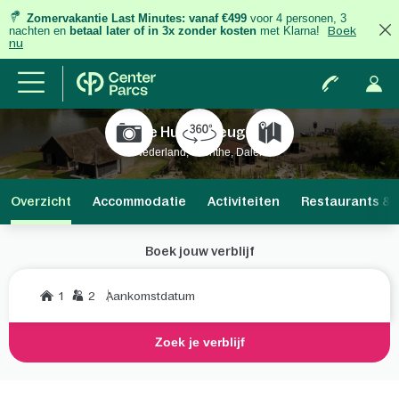
Zomervakantie Last Minutes:
vanaf €499
voor 4 personen, 3
nachten
en
betaal later of in 3x zonder kosten
met Klarna!
Boek
nu
De Huttenheugte
Nederland, Drenthe, Dalen
Overzicht
Accommodatie
Activiteiten
Restaurants & 
Boek jouw verblijf
1
2
Aankomstdatum
Zoek je verblijf