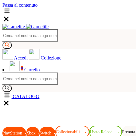
Passa al contenuto
Accedi
Collezione
0
Carrello
CATALOGO
Collezionabili
›
Usato Reload
›
Prenota
PlayStation
›
Xbox
›
Switch
›