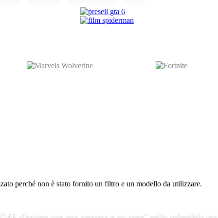
to perché non è stato fornito un filtro e un modello da utilizzare.
 "GdR d'azione con una persona e un cane" nello splendido ma