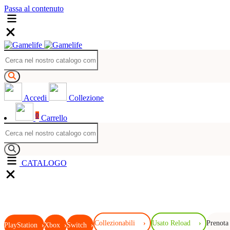
Passa al contenuto
Accedi
Collezione
0
Carrello
CATALOGO
Collezionabili
›
Usato Reload
›
Prenota
PlayStation
›
Xbox
›
Switch
›