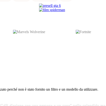
to perché non è stato fornito un filtro e un modello da utilizzare.
 "GdR d'azione con una persona e un cane" nello splendido ma