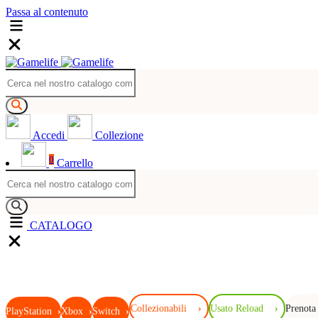
Passa al contenuto
Accedi
Collezione
0
Carrello
CATALOGO
Collezionabili
›
Usato Reload
›
Prenota
PlayStation
›
Xbox
›
Switch
›