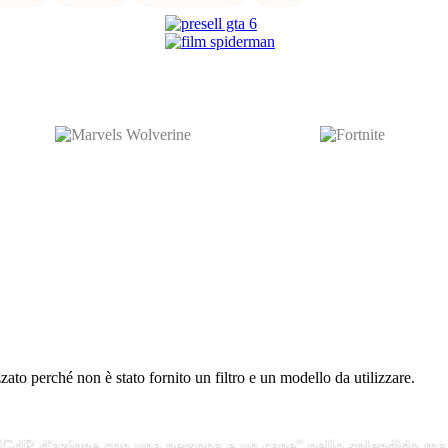
to perché non è stato fornito un filtro e un modello da utilizzare.
 "GdR d'azione con una persona e un cane" nello splendido ma