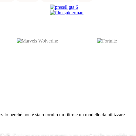
to perché non è stato fornito un filtro e un modello da utilizzare.
 "GdR d'azione con una persona e un cane" nello splendido ma