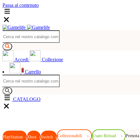
Passa al contenuto
Accedi
Collezione
0
Carrello
CATALOGO
Collezionabili
›
Usato Reload
›
Prenota
PlayStation
›
Xbox
›
Switch
›