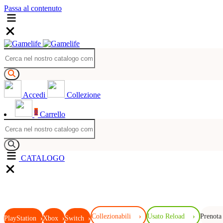
Passa al contenuto
Accedi
Collezione
0
Carrello
CATALOGO
Collezionabili
›
Usato Reload
›
Prenota
PlayStation
›
Xbox
›
Switch
›