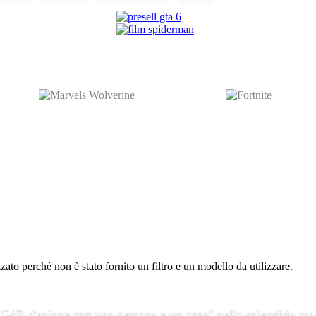
to perché non è stato fornito un filtro e un modello da utilizzare.
 "GdR d'azione con una persona e un cane" nello splendido ma