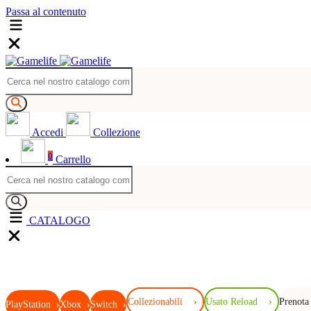
Passa al contenuto
Accedi
Collezione
0
Carrello
CATALOGO
Collezionabili
›
Usato Reload
›
Prenota
PlayStation
›
Xbox
›
Switch
›