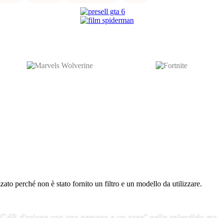
to perché non è stato fornito un filtro e un modello da utilizzare.
 "GdR d'azione con una persona e un cane" nello splendido ma