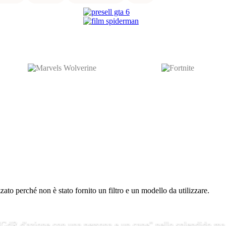
to perché non è stato fornito un filtro e un modello da utilizzare.
 "GdR d'azione con una persona e un cane" nello splendido ma