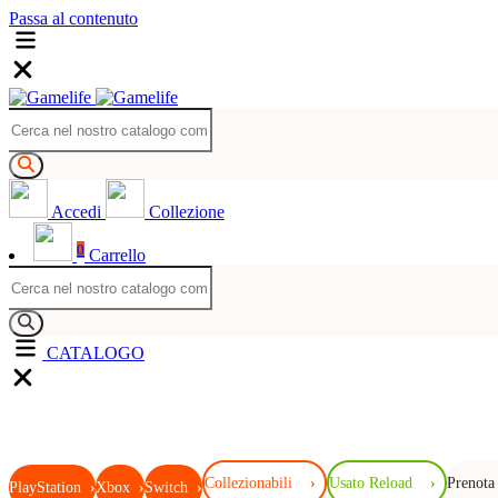
Passa al contenuto
Accedi
Collezione
0
Carrello
CATALOGO
Collezionabili
›
Usato Reload
›
Prenota
PlayStation
›
Xbox
›
Switch
›