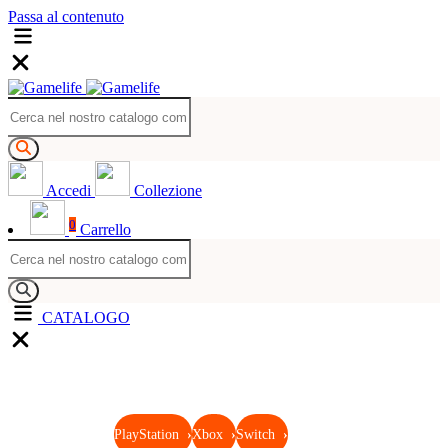
Passa al contenuto
Accedi
Collezione
0
Carrello
CATALOGO
PlayStation
›
Xbox
›
Switch
›