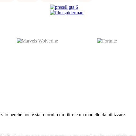
to perché non è stato fornito un filtro e un modello da utilizzare.
 "GdR d'azione con una persona e un cane" nello splendido ma