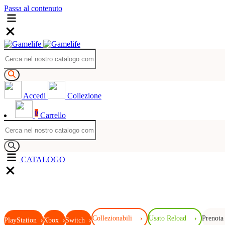
Passa al contenuto
Accedi
Collezione
0
Carrello
CATALOGO
Collezionabili
›
Usato Reload
›
Prenota
PlayStation
›
Xbox
›
Switch
›