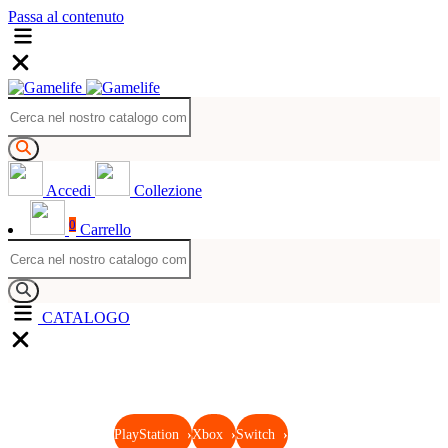
Passa al contenuto
Accedi
Collezione
0
Carrello
CATALOGO
PlayStation
›
Xbox
›
Switch
›