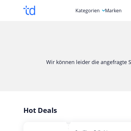
Kategorien
Marken
Auto, Motorrad & Werkz
Blumen & Geschenke
Bücher & Magazine
Wir können leider die angefragte S
Computer & Elektronik
Entertainment & Media
Essen & Trinken
Foto, Druck & Büro
Hot Deals