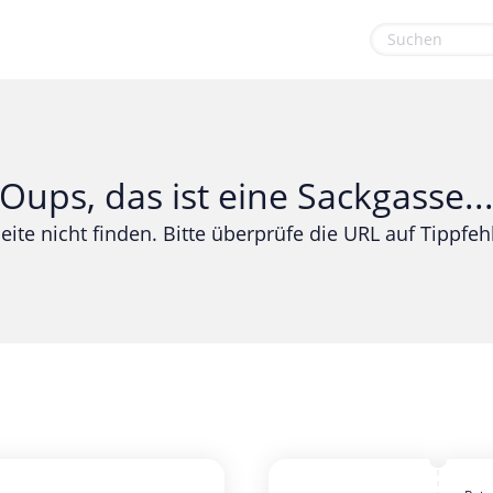
euge
Gaming & Spielzeug
Sport & Freizeit
Garten, Haushalt & Tiere
Urlaub & Reise
Oups, das ist eine Sackgasse..
Gesundheit & Beauty
eite nicht finden. Bitte überprüfe die URL auf Tippfehl
Mobilfunk & Internet
Mode & Accessoires
Shopping
Sonstiges