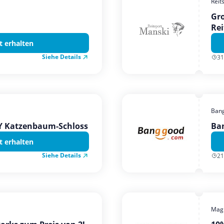
Reit
Gro
Rei
t erhalten
Siehe Details
31
Ban
TY Katzenbaum-Schloss
Ba
t erhalten
Siehe Details
21
Magi