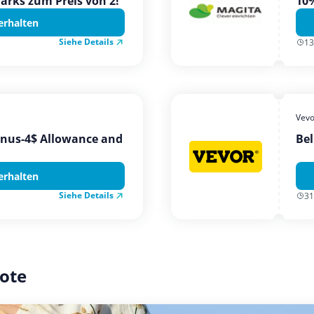
Parks zum Preis von 2!
10%
erhalten
Siehe Details
13
Vevo
onus-4$ Allowance and
Bel
erhalten
Siehe Details
31
ote