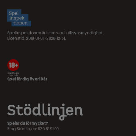
Spelinspektionen är licens- och tillsynsmyndighet.
Licenstid: 2019-01-01 - 2028-12-31.
Spel för dig över 18 år
Spelar du för mycket?
Ring Stödlinjen:
020-81 91 00