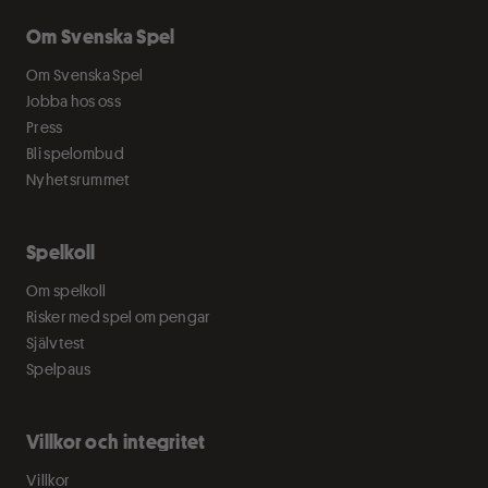
Om Svenska Spel
Om Svenska Spel
Jobba hos oss
Press
Bli spelombud
Nyhetsrummet
Spelkoll
Om spelkoll
Risker med spel om pengar
Självtest
Spelpaus
Villkor och integritet
Villkor