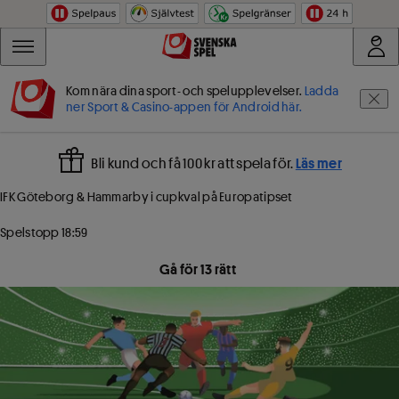
Hoppa till innehåll
Kom nära dina sport- och spelupplevelser.
Ladda
ner Sport & Casino-appen för Android här.
Bli kund och få 100 kr att spela för.
Läs mer
IFK Göteborg & Hammarby i cupkval på Europatipset
Spelstopp 18:59
Gå för 13 rätt