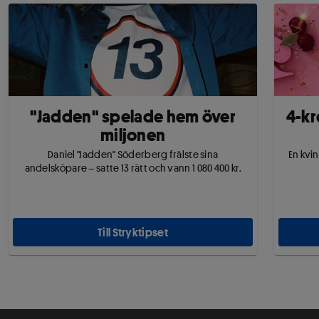
"Jadden" spelade hem över
4
-kr
miljonen
Daniel "Jadden" Söderberg frälste sina
En kvi
andelsköpare – satte
13
rätt och vann
1 080 400
kr.
Till Stryktipset