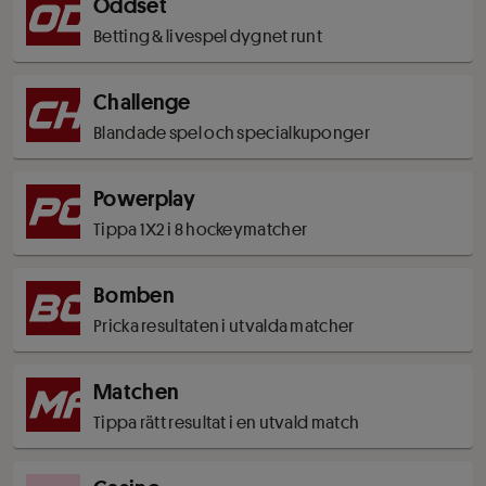
Oddset
Betting
&
Betting & livespel dygnet runt
livespel
dygnet
Challenge,
runt.
Challenge
Blandade
spel
Blandade spel och specialkuponger
och
specialkuponger.
Powerplay,
Powerplay
Tippa
1X2
Tippa 1X2 i 8 hockeymatcher
i
8
Bomben,
hockeymatcher.
Bomben
Pricka
resultaten
Pricka resultaten i utvalda matcher
i
utvalda
Matchen,
matcher.
Matchen
Tippa
rätt
Tippa rätt resultat i en utvald match
resultat
i
Casino,
en