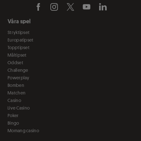
Våra spel
Stryktipset
Europatipset
Topptipset
Måltipset
Oddset
Challenge
Powerplay
Bomben
Matchen
Casino
Live Casino
Poker
Bingo
Momang casino