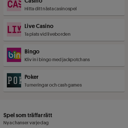
Casino
Hitta
utvald
ditt
match.
Hitta ditt nästa casinospel
nästa
casinospel.
Live
Live Casino
Casino,
Ta
Ta plats vid liveborden
plats
vid
Bingo,
liveborden.
Bingo
Kliv
in
Kliv in i bingo med jackpotchans
i
bingo
Poker,
med
Poker
Turneringar
jackpotchans.
och
Turneringar och cash games
cash
games.
Spel som träffar rätt
Nya chanser varje dag