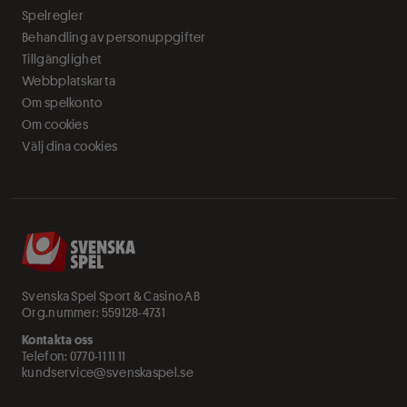
Spelregler
Behandling av personuppgifter
Tillgänglighet
Webbplatskarta
Om spelkonto
Om cookies
Välj dina cookies
Svenska Spel Sport & Casino AB
Org.nummer: 559128-4731
Kontakta oss
Telefon:
0770-11 11 11
kundservice@svenskaspel.se