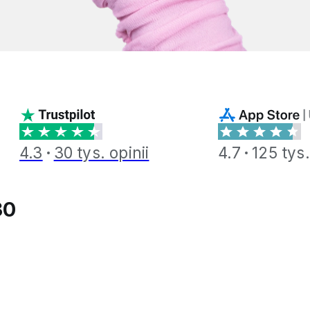
4.3
30 tys. opinii
4.7
125 tys.
30