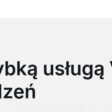
zybką usługą
dzeń