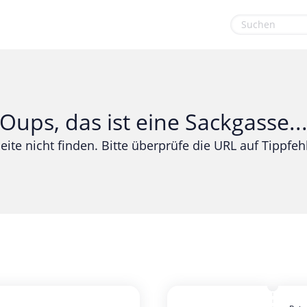
euge
Gaming & Spielzeug
Sport & Freizeit
Garten, Haushalt & Tiere
Urlaub & Reise
Oups, das ist eine Sackgasse..
Gesundheit & Beauty
eite nicht finden. Bitte überprüfe die URL auf Tippfehl
Mobilfunk & Internet
Mode & Accessoires
Shopping
Sonstiges