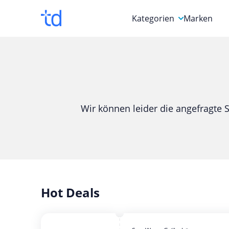
Kategorien
Marken
Auto, Motorrad & Werkz
Blumen & Geschenke
Bücher & Magazine
Wir können leider die angefragte S
Computer & Elektronik
Entertainment & Media
Essen & Trinken
Foto, Druck & Büro
Hot Deals