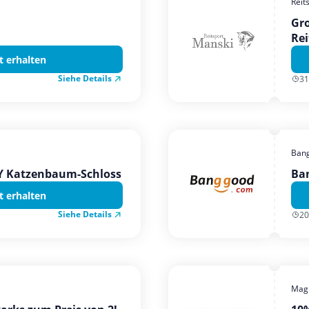
Reit
Gro
Rei
t erhalten
Siehe Details
31
Ban
TY Katzenbaum-Schloss
Ba
t erhalten
Siehe Details
20
Magi