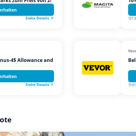
Parks zum Preis von 2!
10%
erhalten
Siehe Details
13
Vevo
onus-4$ Allowance and
Bel
erhalten
Siehe Details
31
ote