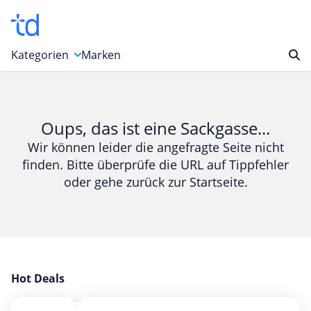
Kategorien
Marken
Auto, Motorrad & Werkzeuge
Blumen & Geschenke
Oups, das ist eine Sackgasse...
Bücher & Magazine
Wir können leider die angefragte Seite nicht
finden. Bitte überprüfe die URL auf Tippfehler
Computer & Elektronik
oder gehe zurück zur Startseite.
Entertainment & Media
Essen & Trinken
Foto, Druck & Büro
Gaming & Spielzeug
Garten, Haushalt & Tiere
Hot Deals
Gesundheit & Beauty