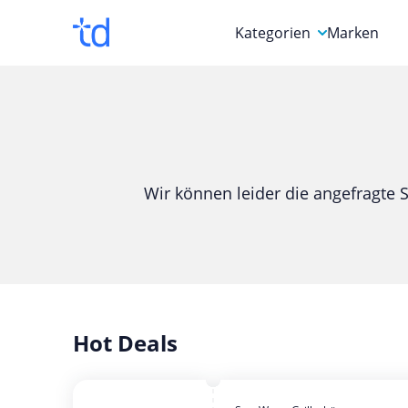
Kategorien
Marken
Auto, Motorrad & Werkz
Blumen & Geschenke
Bücher & Magazine
Wir können leider die angefragte S
Computer & Elektronik
Entertainment & Media
Essen & Trinken
Foto, Druck & Büro
Hot Deals