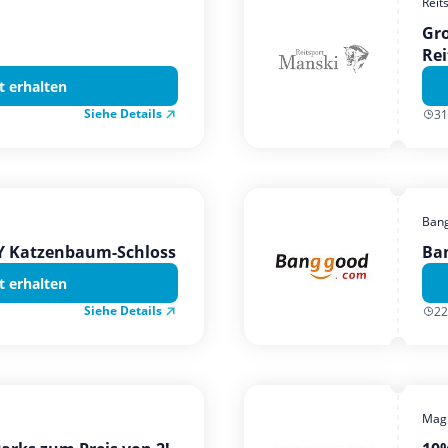
Reit
Gro
Rei
t erhalten
Siehe Details
31
Ban
TY Katzenbaum-Schloss
Ba
t erhalten
Siehe Details
22
Magi