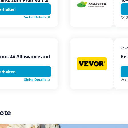
Parks zum Preis von 2!
10%
erhalten
Siehe Details
13
Vevo
onus-4$ Allowance and
Bel
erhalten
Siehe Details
31
ote