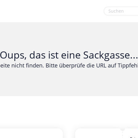
euge
Gaming & Spielzeug
Sport & Freizeit
Garten, Haushalt & Tiere
Urlaub & Reise
Oups, das ist eine Sackgasse..
Gesundheit & Beauty
eite nicht finden. Bitte überprüfe die URL auf Tippfehl
Mobilfunk & Internet
Mode & Accessoires
Shopping
Sonstiges