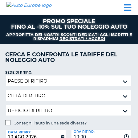
AUTO
NOLEGGIO
NOLEGGIO
NOLEGGIO
PARTNER
AIUTO
EUROPE
AUTO
AUTO
CAMPER
PROMO SPECIALE
NOLEGGIO
FINO AL -10% SUL TUO NOLEGGIO AUTO
CAMPER
APPROFITTA DEI NOSTRI SCONTI DEDICATI AGLI ISCRITTI E
PARTNER
RISPARMIA!
REGISTRATI / ACCEDI
NE
AIUTO
CERCA E CONFRONTA LE TARIFFE DEL
NOLEGGIO AUTO
IL
MIO
ACCOUNT
SEDE DI RITIRO:
Consegni
GESTISCI
l'auto
PRENOTAZIONE
in
una
ITALIA
sede
diversa?
Consegni l'auto in una sede diversa?
SEDE
ORA RITIRO:
DI
DATA RITIRO:
10:00
RICONSEGNA: