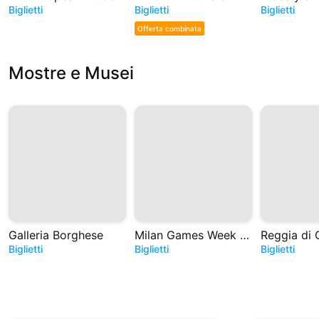
Biglietti
Biglietti
Biglietti
Offerta combinata
Mostre e Musei
Galleria Borghese
Milan Games Week e Cartoomics 2026
Reggia di 
Biglietti
Biglietti
Biglietti