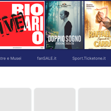
tre e Musei
fanSALE.it
Sport.Ticketone.it