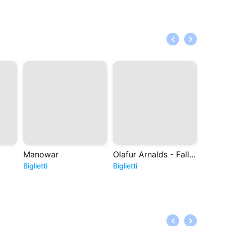
Manowar
Olafur Arnalds - Falling Apart Together
Non f
Biglietti
Biglietti
Bigliett