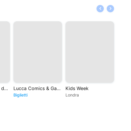
Sabaudia - Arena del Mare BCC Roma
Lucca Comics & Games 2026
Kids Week
I-Day
Biglietti
Londra