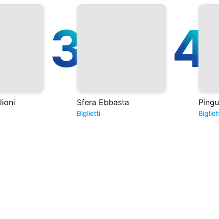
3
4
ioni
Sfera Ebbasta
Pingu
Biglietti
Bigliet