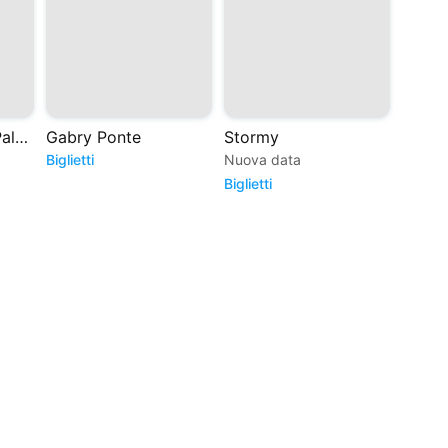
Sfera Ebbasta - Palasport 2027
Gabry Ponte
Stormy
Biglietti
Nuova data
Bigliett
Biglietti