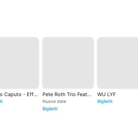
Sergio Caputo - Effetti Personali
Pete Roth Trio Featuring BILL BRUFORD
WU LYF
ti
Nuove date
Biglietti
Biglietti