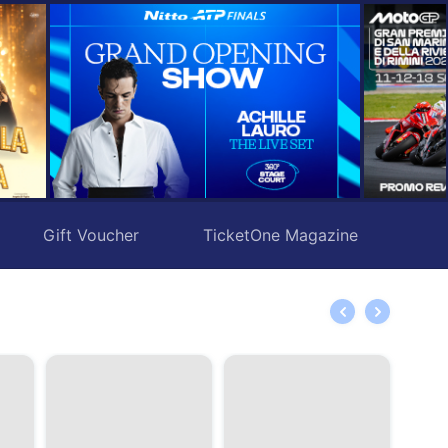
Gift Voucher
TicketOne Magazine
New