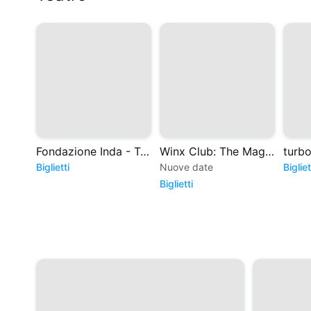
Fondazione Inda - Teatro Greco di Siracusa
Winx Club: The Magic is back - Il Musical
Biglietti
Nuove date
Bigliet
Biglietti