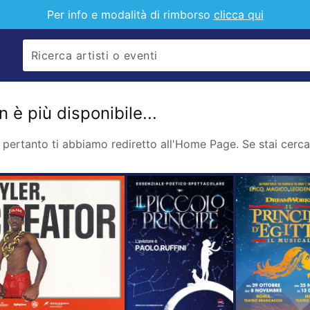
Per info e modalità di rimborso
clicca qui
 è più disponibile...
pertanto ti abbiamo rediretto all'Home Page. Se stai cercan