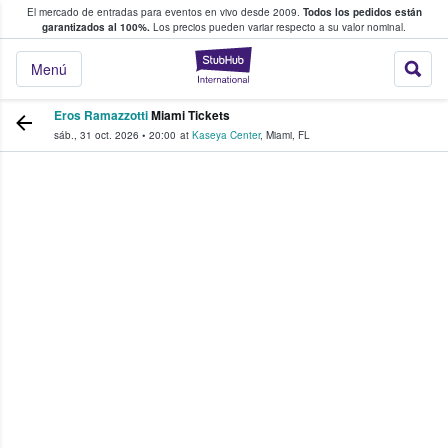
El mercado de entradas para eventos en vivo desde 2009.
Todos los pedidos están
 y venta de entradas entre fans
garantizados al 100%.
Los precios pueden variar respecto a su valor nominal.
StubHub: compra y
Menú
Eros Ramazzotti
Miami Tickets
sáb., 31 oct. 2026
•
20:00
at
Kaseya Center
,
Miami
,
FL