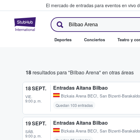
El mercado de entradas para eventos en vivo 
StubHub: compra y venta de en
Deportes
Conciertos
Teatro y c
18
resultados para "Bilbao Arena" en otras áreas
Entradas Aitana Bilbao
18 SEPT.
Bizkaia Arena BEC!
,
San Bizenti-Barakaldo
VIE.
9:00 p. m.
Quedan 103 entradas
Entradas Aitana Bilbao
19 SEPT.
Bizkaia Arena BEC!
,
San Bizenti-Barakaldo
SÁB.
9:00 p. m.