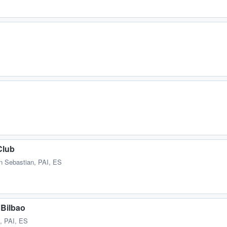
Club
n Sebastian, PAI, ES
 Bilbao
, PAI, ES