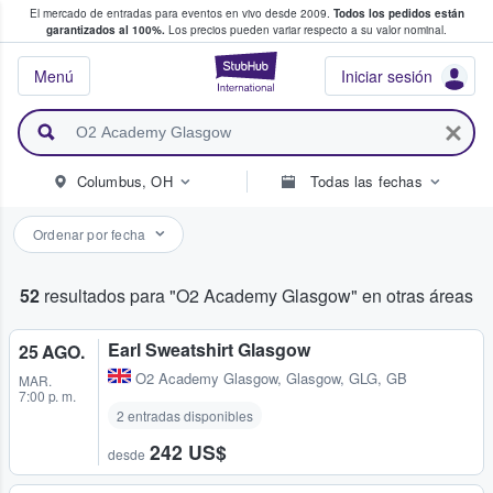
El mercado de entradas para eventos en vivo desde 2009.
Todos los pedidos están
 y venta de entradas entre fans
garantizados al 100%.
Los precios pueden variar respecto a su valor nominal.
StubHub: compra y
Menú
Iniciar sesión
Columbus, OH
Todas las fechas
Ordenar por fecha
52
resultados para "O2 Academy Glasgow" en otras áreas
Earl Sweatshirt Glasgow
25 AGO.
O2 Academy Glasgow
,
Glasgow, GLG, GB
MAR.
7:00 p. m.
2 entradas disponibles
242 US$
desde