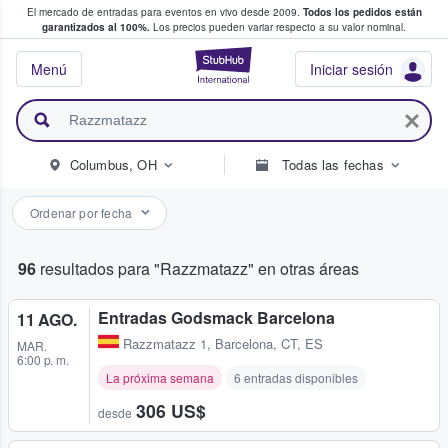
El mercado de entradas para eventos en vivo desde 2009.
Todos los pedidos están
 y venta de entradas entre fans
garantizados al 100%.
Los precios pueden variar respecto a su valor nominal.
StubHub: compra y
Menú
Iniciar sesión
Columbus, OH
Todas las fechas
Ordenar por fecha
96
resultados para "Razzmatazz" en otras áreas
Entradas Godsmack Barcelona
11 AGO.
Razzmatazz 1
,
Barcelona, CT, ES
MAR.
6:00 p. m.
La próxima semana
6 entradas disponibles
306 US$
desde