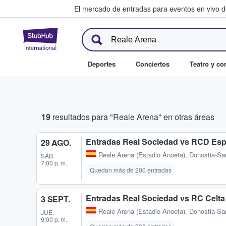
El mercado de entradas para eventos en vivo 
StubHub: compra y venta de en
Deportes
Conciertos
Teatro y c
19
resultados para "Reale Arena" en otras áreas
Entradas Real Sociedad vs RCD Es
29 AGO.
Reale Arena (Estadio Anoeta)
,
Donostia-Sa
SÁB.
7:00 p. m.
Quedan más de 200 entradas
Entradas Real Sociedad vs RC Celta
3 SEPT.
Reale Arena (Estadio Anoeta)
,
Donostia-Sa
JUE.
9:00 p. m.