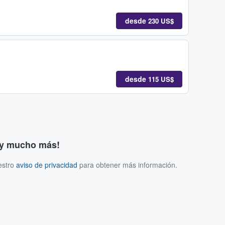
desde
230 US$
desde
115 US$
s y mucho más!
estro
aviso de privacidad
para obtener más información.