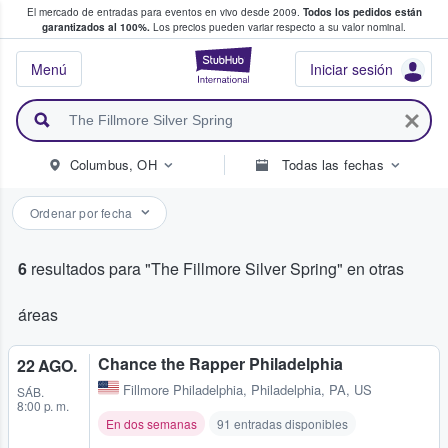
El mercado de entradas para eventos en vivo desde 2009.
Todos los pedidos están
 y venta de entradas entre fans
garantizados al 100%.
Los precios pueden variar respecto a su valor nominal.
StubHub: compra y
Menú
Iniciar sesión
Columbus, OH
Todas las fechas
Ordenar por fecha
6
resultados para "The Fillmore Silver Spring" en otras
áreas
Chance the Rapper Philadelphia
22 AGO.
Fillmore Philadelphia
,
Philadelphia, PA, US
SÁB.
8:00 p. m.
En dos semanas
91 entradas disponibles