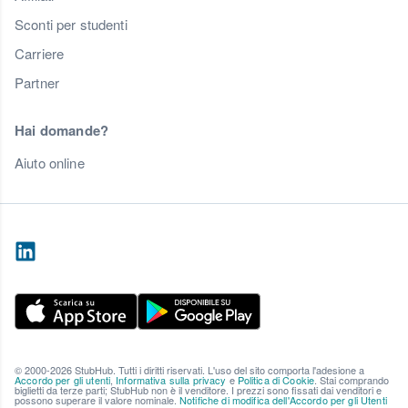
Sconti per studenti
Carriere
Partner
Hai domande?
Aiuto online
© 2000-2026 StubHub. Tutti i diritti riservati. L'uso del sito comporta l'adesione a
Accordo per gli utenti
,
Informativa sulla privacy
e
Politica di Cookie
. Stai comprando
biglietti da terze parti; StubHub non è il venditore. I prezzi sono fissati dai venditori e
possono superare il valore nominale.
Notifiche di modifica dell'Accordo per gli Utenti