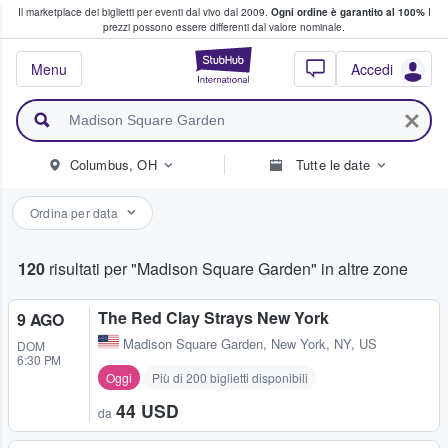
Il marketplace dei biglietti per eventi dal vivo dal 2009.
Ogni ordine è garantito al 100%
I
i fan comprano e vendono biglietti
prezzi possono essere differenti dal valore nominale.
StubHub - Dove i 
Menu
Accedi
Columbus, OH
Tutte le date
Ordina per data
120
risultati per "Madison Square Garden" in altre zone
The Red Clay Strays New York
9 AGO
Madison Square Garden
,
New York, NY, US
DOM
6:30 PM
Oggi
Più di 200 biglietti disponibili
44 USD
da