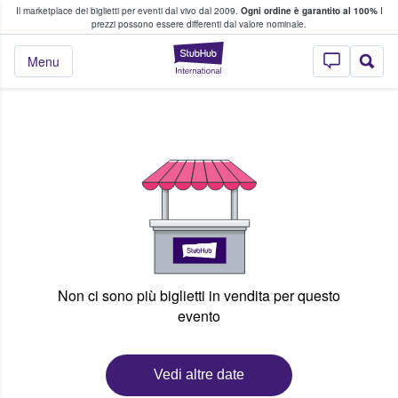
Il marketplace dei biglietti per eventi dal vivo dal 2009.
Ogni ordine è garantito al 100%
I
i fan comprano e vendono biglietti
prezzi possono essere differenti dal valore nominale.
StubHub - Dove i 
Menu
Non ci sono più biglietti in vendita per questo
evento
Vedi altre date