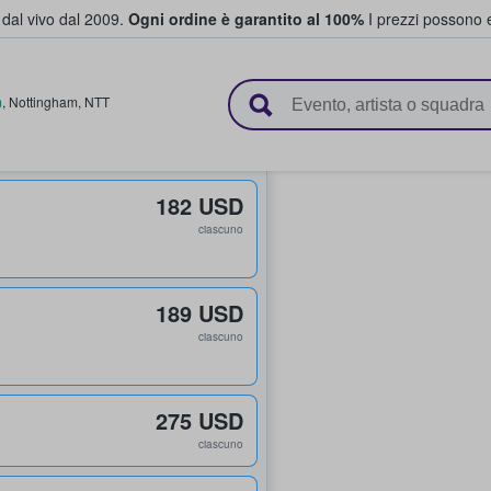
i dal vivo dal 2009.
Ogni ordine è garantito al 100%
I prezzi possono e
vendono biglietti
m
,
Nottingham
,
NTT
182 USD
ciascuno
189 USD
ciascuno
275 USD
ciascuno