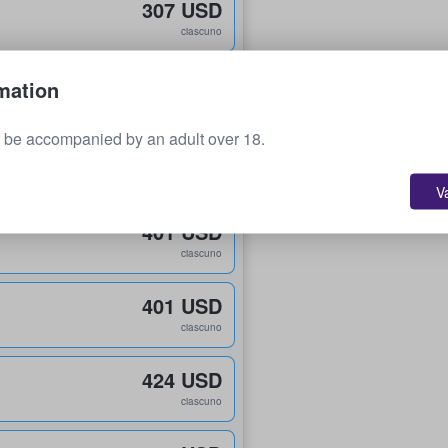
307 USD
ciascuno
320 USD
mation
ciascuno
 be accompanied by an adult over 18.
334 USD
ciascuno
V
401 USD
ciascuno
401 USD
ciascuno
424 USD
ciascuno