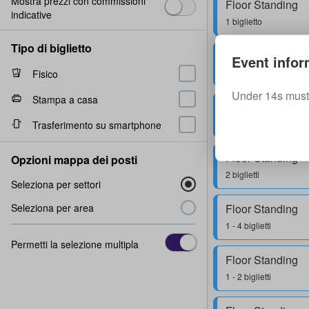
Mostra prezzi con commissioni
Floor Standing
indicative
1 biglietto
Tipo di biglietto
Floor Standing
Event infor
1 biglietto
Fisico
Under 14s must
Stampa a casa
Floor Standing
2 biglietti
Trasferimento su smartphone
Floor Standing
Opzioni mappa dei posti
2 biglietti
Seleziona per settori
Seleziona per area
Floor Standing
1 - 4 biglietti
Permetti la selezione multipla
Floor Standing
1 - 2 biglietti