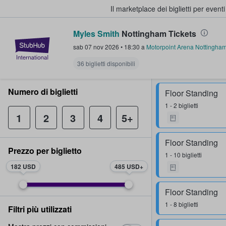
Il marketplace dei biglietti per event
Myles Smith
Nottingham Tickets
StubHub - Dove i fan comprano e 
sab 07 nov 2026
•
18:30
a
Motorpoint Arena Nottingha
36 biglietti disponibili
Numero di biglietti
Floor Standing
1 - 2 biglietti
1
2
3
4
5+
Floor Standing
Prezzo per biglietto
1 - 10 biglietti
182 USD
485 USD
Floor Standing
1 - 8 biglietti
Filtri più utilizzati