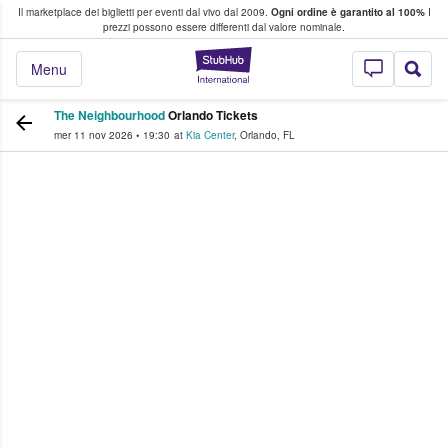
Il marketplace dei biglietti per eventi dal vivo dal 2009.
Ogni ordine è garantito al 100%
I
i fan comprano e vendono biglietti
prezzi possono essere differenti dal valore nominale.
StubHub - Dove i 
Menu
The Neighbourhood
Orlando Tickets
mer 11 nov 2026
•
19:30
at
Kia Center
,
Orlando
,
FL