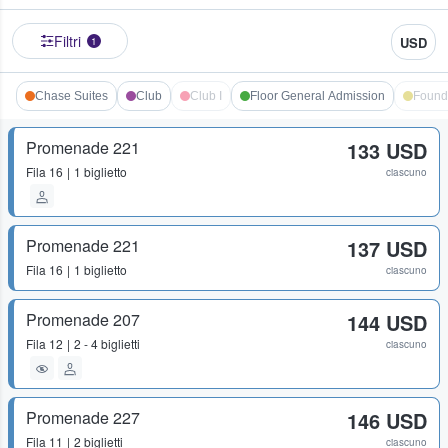
Filtri
USD
1
Chase Suites
Club
Club I
Floor General Admission
Found
Promenade 221
133 USD
Fila
16
1 biglietto
ciascuno
Promenade 221
137 USD
Fila
16
1 biglietto
ciascuno
Promenade 207
144 USD
Fila
12
2 - 4 biglietti
ciascuno
Promenade 227
146 USD
Fila
11
2 biglietti
ciascuno