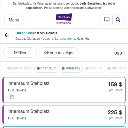
Der Marktplatz für Veranstaltungstickets seit 2009.
Jede Bestellung ist 100%
ans Tickets kaufen & verkaufen
abgesichert.
Preise können vom Originalpreis abweichen.
StubHub - Wo Fans
Menü
Duran Duran
Köln Tickets
Do., 08. Okt. 2026
•
20:00
at
Lanxess Arena
,
Köln
,
NW
Filter
Karte anzeigen
USD
Front of Stage
Innenraum
Unterrang
Premium
Mittelrang
Innenraum Stehplatz
159 $
1 - 8 Tickets
pro Ticket
Innenraum Stehplatz
225 $
1 - 6 Tickets
pro Ticket