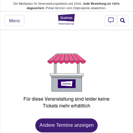
Der Marktplatz für Veranstaltungstickets seit 2009.
Jede Bestellung ist 100%
ans Tickets kaufen & verkaufen
abgesichert.
Preise können vom Originalpreis abweichen.
StubHub - Wo Fans
Menü
Für diese Veranstaltung sind leider keine
Tickets mehr erhältlich
Andere Termine anzeigen