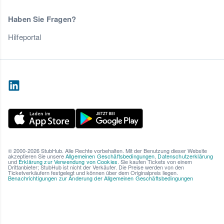
Haben Sie Fragen?
Hilfeportal
© 2000-2026 StubHub. Alle Rechte vorbehalten. Mit der Benutzung dieser Website
akzeptieren Sie unsere
Allgemeinen Geschäftsbedingungen
,
Datenschutzerklärung
und
Erklärung zur Verwendung von Cookies
. Sie kaufen Tickets von einem
Drittanbieter; StubHub ist nicht der Verkäufer. Die Preise werden von den
Ticketverkäufern festgelegt und können über dem Originalpreis liegen.
Benachrichtigungen zur Änderung der Allgemeinen Geschäftsbedingungen