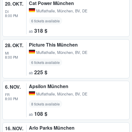
Cat Power München
20. OKT.
Muffathalle
,
München, BV, DE
DI
8:00 PM
6 tickets available
318 $
ab
Picture This München
28. OKT.
Muffathalle
,
München, BV, DE
MI
8:00 PM
6 tickets available
225 $
ab
Apsilon München
6. NOV.
Muffathalle
,
München, BV, DE
FR
8:00 PM
8 tickets available
108 $
ab
Arlo Parks München
16. NOV.