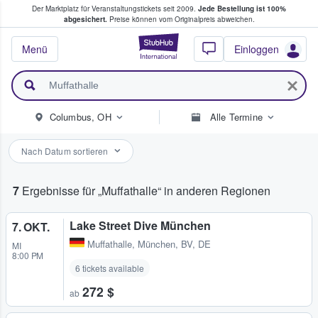
Der Marktplatz für Veranstaltungstickets seit 2009.
Jede Bestellung ist 100%
ans Tickets kaufen & verkaufen
abgesichert.
Preise können vom Originalpreis abweichen.
StubHub - Wo Fans
Menü
Einloggen
Columbus, OH
Alle Termine
Nach Datum sortieren
7
Ergebnisse für „Muffathalle“ in anderen Regionen
Lake Street Dive München
7. OKT.
Muffathalle
,
München, BV, DE
MI
8:00 PM
6 tickets available
272 $
ab