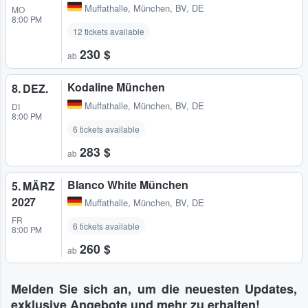
Muffathalle
,
München, BV, DE
MO
8:00 PM
12 tickets available
230 $
ab
Kodaline München
8. DEZ.
Muffathalle
,
München, BV, DE
DI
8:00 PM
6 tickets available
283 $
ab
Blanco White München
5. MÄRZ
2027
Muffathalle
,
München, BV, DE
FR
6 tickets available
8:00 PM
260 $
ab
Melden Sie sich an, um die neuesten Updates,
exklusive Angebote und mehr zu erhalten!