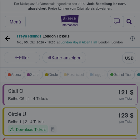
Der Marktplatz für Veranstaltungstickets seit 2009.
Jede Bestellung ist 100%
ans Tickets kaufen & verkaufen
abgesichert.
Preise können vom Originalpreis abweichen.
StubHub - Wo Fans
Menü
Freya Ridings
London Tickets
Mo., 05. Okt. 2026
•
18:30
at
London Royal Albert Hall
,
London
,
London
Filter
Karte anzeigen
USD
Arena
Stalls
Circle
Restricted
Loggia
Grand Tier
Stall O
121 $
Reihe
O6
1 - 4 Tickets
pro Ticket
Circle U
123 $
Reihe
1
2 - 4 Tickets
pro Ticket
Download-Tickets