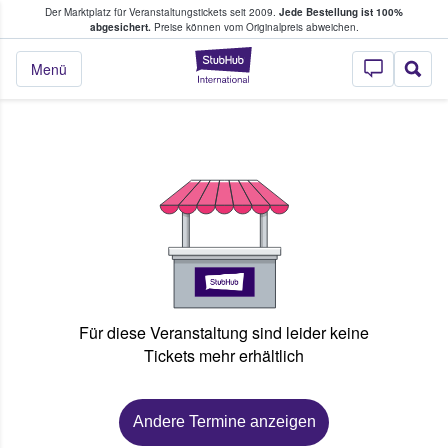
Der Marktplatz für Veranstaltungstickets seit 2009.
Jede Bestellung ist 100%
ans Tickets kaufen & verkaufen
abgesichert.
Preise können vom Originalpreis abweichen.
StubHub - Wo Fans
Menü
Für diese Veranstaltung sind leider keine
Tickets mehr erhältlich
Andere Termine anzeigen