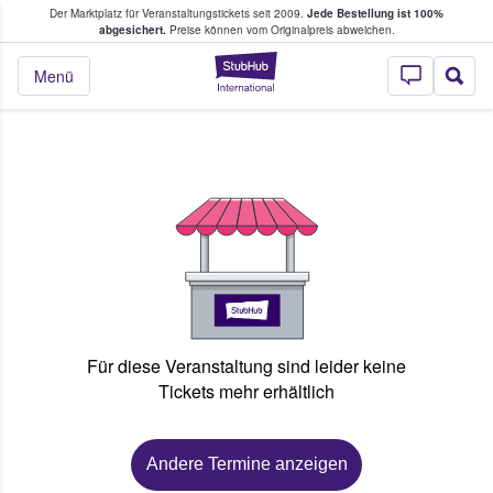
Der Marktplatz für Veranstaltungstickets seit 2009.
Jede Bestellung ist 100%
ans Tickets kaufen & verkaufen
abgesichert.
Preise können vom Originalpreis abweichen.
StubHub - Wo Fans
Menü
Für diese Veranstaltung sind leider keine
Tickets mehr erhältlich
Andere Termine anzeigen