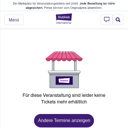
Der Marktplatz für Veranstaltungstickets seit 2009.
Jede Bestellung ist 100%
ans Tickets kaufen & verkaufen
abgesichert.
Preise können vom Originalpreis abweichen.
StubHub - Wo Fans
Menü
Für diese Veranstaltung sind leider keine
Tickets mehr erhältlich
Andere Termine anzeigen