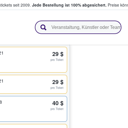
tickets seit 2009.
Jede Bestellung ist 100% abgesichert.
Preise könn
en & verkaufen
21
29 $
pro Ticket
21
29 $
pro Ticket
8
40 $
pro Ticket