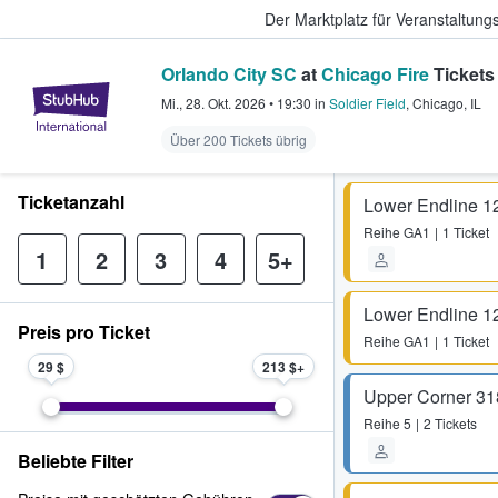
Der Marktplatz für Veranstaltungs
Orlando City SC
at
Chicago Fire
Tickets
StubHub - Wo Fans Tickets kauf
Mi., 28. Okt. 2026
•
19:30
in
Soldier Field
,
Chicago
,
IL
Über 200 Tickets übrig
Ticketanzahl
Lower Endline 1
Reihe
GA1
1 Ticket
1
2
3
4
5+
Lower Endline 1
Preis pro Ticket
Reihe
GA1
1 Ticket
29 $
213 $
Upper Corner 31
Reihe
5
2 Tickets
Beliebte Filter