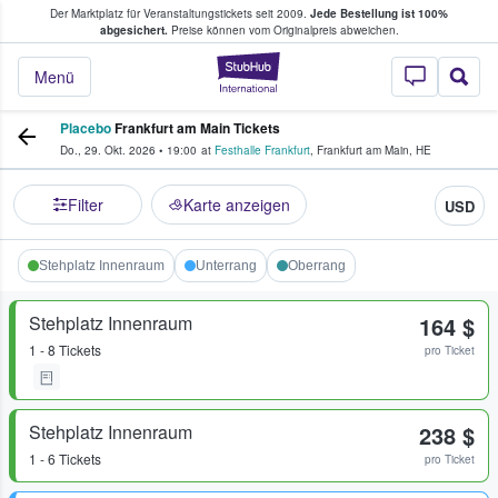
Der Marktplatz für Veranstaltungstickets seit 2009.
Jede Bestellung ist 100%
ans Tickets kaufen & verkaufen
abgesichert.
Preise können vom Originalpreis abweichen.
StubHub - Wo Fans
Menü
Placebo
Frankfurt am Main Tickets
Do., 29. Okt. 2026
•
19:00
at
Festhalle Frankfurt
,
Frankfurt am Main
,
HE
Filter
Karte anzeigen
USD
Stehplatz Innenraum
Unterrang
Oberrang
Stehplatz Innenraum
164 $
1 - 8 Tickets
pro Ticket
Stehplatz Innenraum
238 $
1 - 6 Tickets
pro Ticket