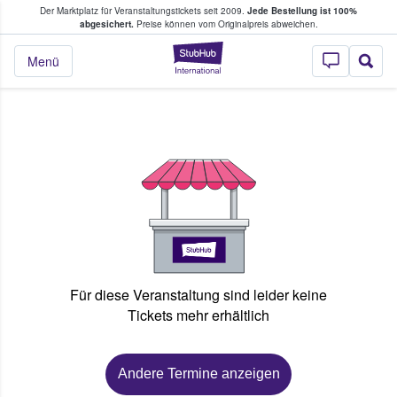
Der Marktplatz für Veranstaltungstickets seit 2009.
Jede Bestellung ist 100%
ans Tickets kaufen & verkaufen
abgesichert.
Preise können vom Originalpreis abweichen.
StubHub - Wo Fans
Menü
Für diese Veranstaltung sind leider keine
Tickets mehr erhältlich
Andere Termine anzeigen