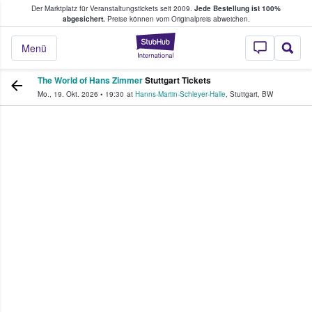
Der Marktplatz für Veranstaltungstickets seit 2009.
Jede Bestellung ist 100%
ans Tickets kaufen & verkaufen
abgesichert.
Preise können vom Originalpreis abweichen.
StubHub - Wo Fans
Menü
The World of Hans Zimmer
Stuttgart Tickets
Mo., 19. Okt. 2026
•
19:30
at
Hanns-Martin-Schleyer-Halle
,
Stuttgart
,
BW