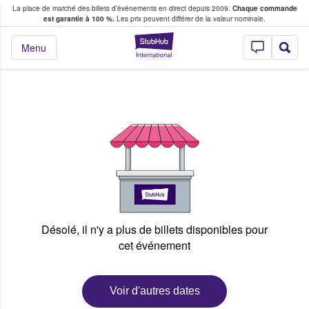
La place de marché des billets d’événements en direct depuis 2009.
Chaque commande
s fans achètent et vendent des billets
est garantie à 100 %.
Les prix peuvent différer de la valeur nominale.
StubHub - Où les f
Menu
Désolé, il n'y a plus de billets disponibles pour
cet événement
Voir d'autres dates