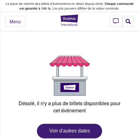
La place de marché des billets d’événements en direct depuis 2009.
Chaque commande
s fans achètent et vendent des billets
est garantie à 100 %.
Les prix peuvent différer de la valeur nominale.
StubHub - Où les f
Menu
Désolé, il n'y a plus de billets disponibles pour
cet événement
Voir d'autres dates