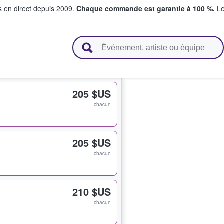
s en direct depuis 2009.
Chaque commande est garantie à 100 %.
Le
t vendent des billets
205 $US
chacun
205 $US
chacun
210 $US
chacun