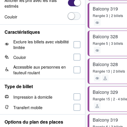
Afficher les prix avec les frais
estimés
Balcony 319
Rangée
3
2 billets
Couloir
Caractéristiques
Balcony 328
Exclure les billets avec visibilité
Rangée
5
3 billets
limitée
Couloir
Balcony 328
Accessible aux personnes en
Rangée
13
2 billets
fauteuil roulant
Type de billet
Balcony 329
Impression à domicile
Rangée
15
2 - 4 bill
Transfert mobile
Balcony 319
Options du plan des places
Rangée
6
3 billets