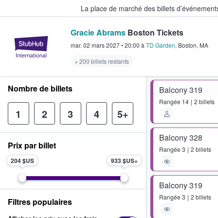
La place de marché des billets d’événement
Gracie Abrams
Boston Tickets
StubHub - Où les fans achètent e
mar. 02 mars 2027
•
20:00
à
TD Garden
,
Boston
,
MA
+ 200 billets restants
Nombre de billets
Balcony 319
Rangée
14
2 billets
1
2
3
4
5+
Balcony 328
Prix par billet
Rangée
3
2 billets
204 $US
933 $US
Balcony 319
Rangée
3
2 billets
Filtres populaires