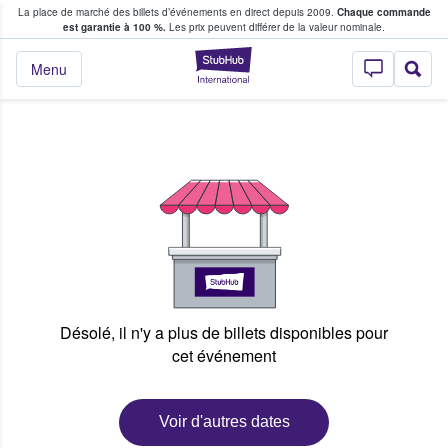
La place de marché des billets d’événements en direct depuis 2009.
Chaque commande
s fans achètent et vendent des billets
est garantie à 100 %.
Les prix peuvent différer de la valeur nominale.
StubHub - Où les f
Menu
Désolé, il n'y a plus de billets disponibles pour
cet événement
Voir d'autres dates